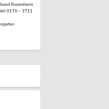
tzbund Rosenheim
obil 0170 – 3711
enpaten