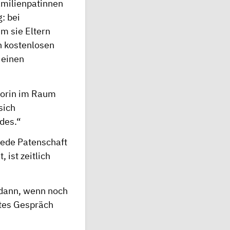
amilienpatinnen
: bei
m sie Eltern
n kostenlosen
 einen
atorin im Raum
sich
des.“
 Jede Patenschaft
 ist zeitlich
 dann, wenn noch
stes Gespräch