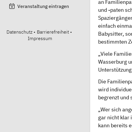
an Familienpa
Veranstaltung eintragen
und -paten sch
Spaziergängen
einfach einma
Datenschutz
•
Barrierefreiheit
•
Babysitter, s
Impressum
bestimmten Z
„Viele Famili
Wasserburg und
Unterstützung
Die Familienpa
wird individue
begrenzt und s
„Wer sich ang
gar nicht klar
kann bereits e