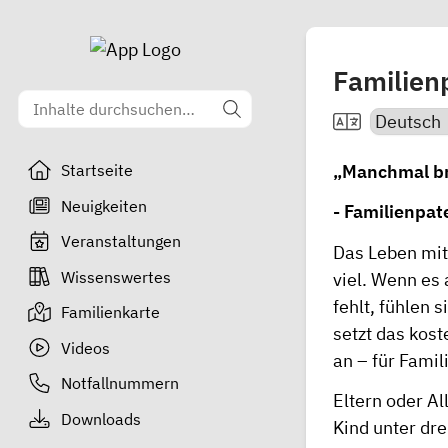
Familien
„Manchmal br
Startseite
Neuigkeiten
- Familienpat
Veranstaltungen
Das Leben mit
Wissenswertes
viel. Wenn es 
fehlt, fühlen 
Familienkarte
setzt das kos
Videos
an – für Fami
Notfallnummern
Eltern oder A
Downloads
Kind unter dr