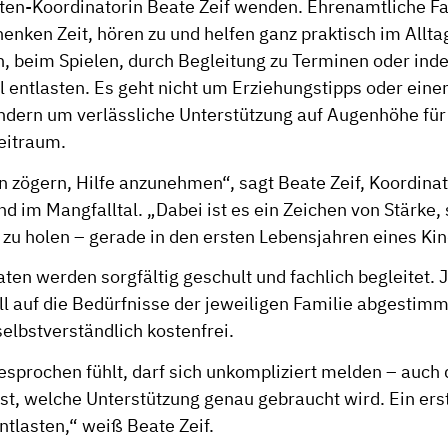
ten-Koordinatorin Beate Zeif wenden. Ehrenamtliche F
enken Zeit, hören zu und helfen ganz praktisch im Alltag
, beim Spielen, durch Begleitung zu Terminen oder inde
l entlasten. Es geht nicht um Erziehungstipps oder eine
ondern um verlässliche Unterstützung auf Augenhöhe für
eitraum.
en zögern, Hilfe anzunehmen“, sagt Beate Zeif, Koordin
 im Mangfalltal. „Dabei ist es ein Zeichen von Stärke, 
 zu holen – gerade in den ersten Lebensjahren eines Kin
ten werden sorgfältig geschult und fachlich begleitet.
ll auf die Bedürfnisse der jeweiligen Familie abgestimmt,
elbstverständlich kostenfrei.
esprochen fühlt, darf sich unkompliziert melden – auch
 ist, welche Unterstützung genau gebraucht wird. Ein er
ntlasten,“ weiß Beate Zeif.