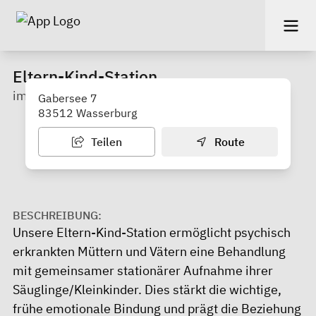
Eltern-Kind-Station
im Inn-Salzach-Klinikum
Gabersee 7
83512 Wasserburg
Teilen
Route
BESCHREIBUNG:
Unsere Eltern-Kind-Station ermöglicht psychisch
erkrankten Müttern und Vätern eine Behandlung
mit gemeinsamer stationärer Aufnahme ihrer
Säuglinge/Kleinkinder. Dies stärkt die wichtige,
frühe emotionale Bindung und prägt die Beziehung