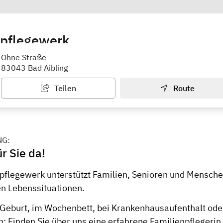
npflegewerk
gestation Rosenheim-Bad Aibling
Ohne Straße
83043 Bad Aibling
Teilen
Route
NG:
ür Sie da!
pflegewerk unterstützt Familien, Senioren und Mensch
en Lebenssituationen.
Geburt, im Wochenbett, bei Krankenhausaufenthalt od
: Finden Sie über uns eine erfahrene Familienpflegerin,