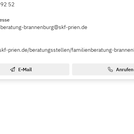
 92 52
esse
beratung-brannenburg@skf-prien.de
skf-prien.de/beratungsstellen/familienberatung-branne
E-Mail
Anrufen