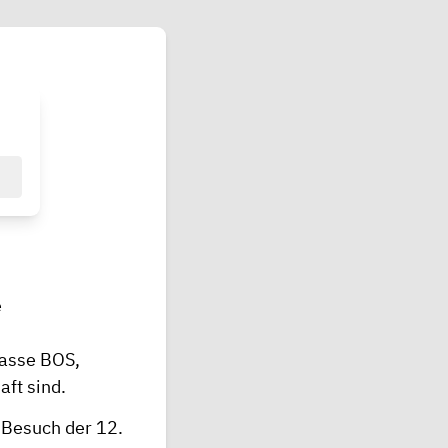
e
lasse BOS,
ft sind.
 Besuch der 12.