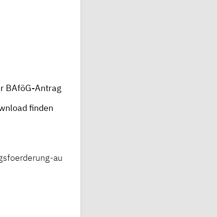
r BAföG-Antrag
wnload finden
gsfoerderung-au