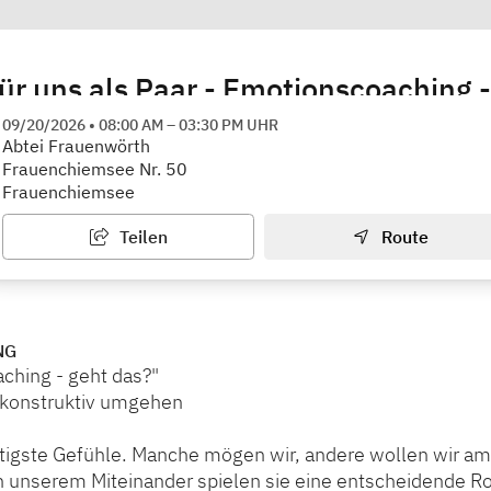
für uns als Paar - Emotionscoaching 
amilienberatung
09/20/2026
•
08:00 AM
–
03:30 PM
UHR
Abtei Frauenwörth
Frauenchiemsee Nr. 50
Frauenchiemsee
Teilen
Route
NG
ching - geht das?"
 konstruktiv umgehen
ältigste Gefühle. Manche mögen wir, andere wollen wir am
n unserem Miteinander spielen sie eine entscheidende Ro