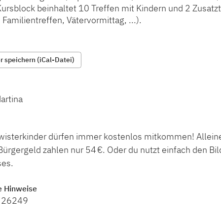
Kursblock beinhaltet 10 Treffen mit Kindern und 2 Zusatz
Familientreffen, Vätervormittag, ...).
 speichern (iCal-Datei)
artina
wisterkinder dürfen immer kostenlos mitkommen! Allein
Bürgergeld zahlen nur 54 €. Oder du nutzt einfach den B
ses.
e Hinweise
 26249