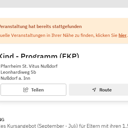
Veranstaltung hat bereits stattgefunden
elle Veranstaltungen in Ihrer Nähe zu finden, klicken Sie
hier
.
 Kind - Programm (EKP)
k Rosenheim e.V.
Pfarrheim St. Vitus Nußdorf
Leonhardiweg 5b
Nußdorf a. Inn
Teilen
Route
NG
ges Kursangebot (September - Juli) für Eltern mit ihren 1,