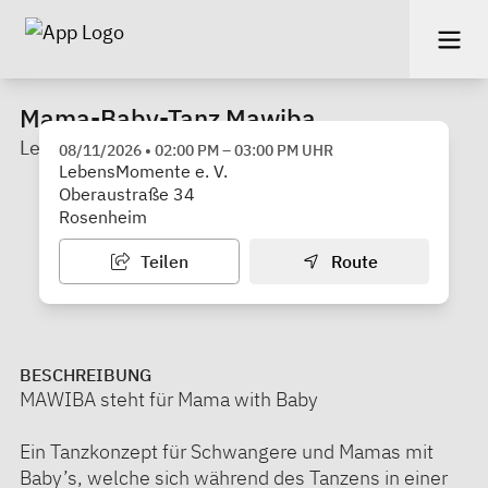
Mama-Baby-Tanz Mawiba
LebensMomente e. V.
08/11/2026
•
02:00 PM
–
03:00 PM
UHR
LebensMomente e. V.
Oberaustraße 34
Rosenheim
Teilen
Route
BESCHREIBUNG
MAWIBA steht für Mama with Baby
Ein Tanzkonzept für Schwangere und Mamas mit
Baby’s, welche sich während des Tanzens in einer