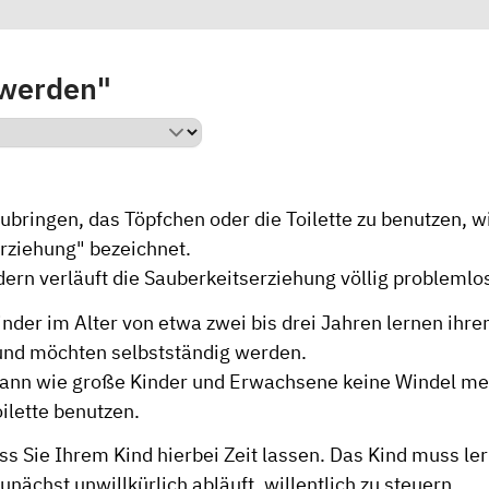
 werden"
bringen, das Töpfchen oder die Toilette zu benutzen, w
rziehung" bezeichnet.
dern verläuft die Sauberkeitserziehung völlig problemlo
nder im Alter von etwa zwei bis drei Jahren lernen ihre
 und möchten selbstständig werden.
ann wie große Kinder und Erwachsene keine Windel me
ilette benutzen.
ass Sie Ihrem Kind hierbei Zeit lassen. Das Kind muss le
unächst unwillkürlich abläuft, willentlich zu steuern.