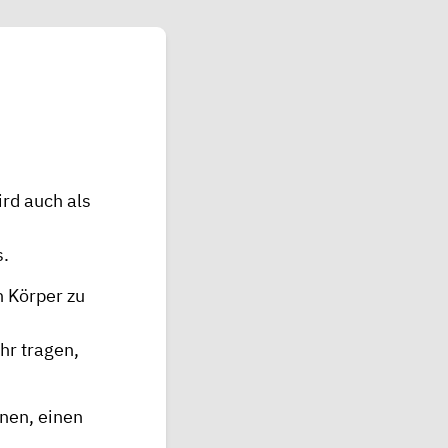
ird auch als
s.
n Körper zu
hr tragen,
rnen, einen